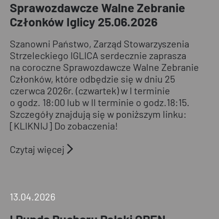
Sprawozdawcze Walne Zebranie
Członków
Iglicy
Członków Iglicy 25.06.2026
25.06.2026
Szanowni Państwo, Zarząd Stowarzyszenia
Strzeleckiego IGLICA serdecznie zaprasza
na coroczne Sprawozdawcze Walne Zebranie
Członków, które odbędzie się w dniu 25
czerwca 2026r. (czwartek) w I terminie
o godz. 18:00 lub w II terminie o godz.18:15.
Szczegóły znajdują się w poniższym linku:
[KLIKNIJ] Do zobaczenia!
Czytaj więcej
I Runda
Pucharu
13.04.2026
Polski
I Runda Pucharu Polski OPEN –
OPEN