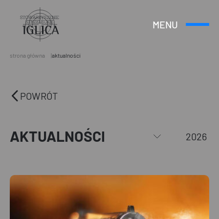
MENU
Otwórz
Header
lub
Logo
Zamknij
Menu
strona główna
aktualności
POWRÓT
AKTUALNOŚCI
2026
Puchar
Prezesa
VIII
2026