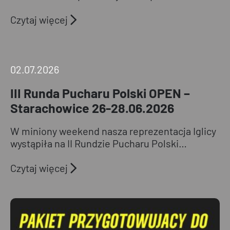
Czytaj więcej
III
Runda
02.07.2026
Pucharu
III Runda Pucharu Polski OPEN –
Polski
OPEN
Starachowice 26-28.06.2026
–
Starachowice
W miniony weekend nasza reprezentacja Iglicy
26-
wystąpiła na II Rundzie Pucharu Polski…
28.06.2026
Czytaj więcej
Pakiet
przygotowujący
do egzaminu