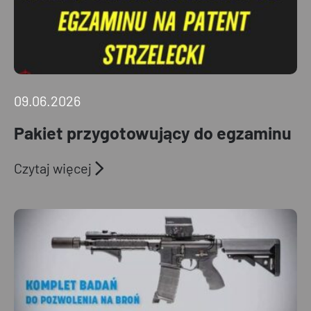
09.06.2026
Pakiet przygotowujący do egzaminu
Czytaj więcej
Komplet
badań
do pozwolenia
na broń
–
14.06.2026r.,