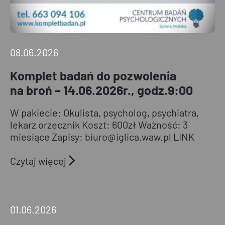
godz.9:00
08.06.2026
Komplet badań do pozwolenia
na broń – 14.06.2026r., godz.9:00
W pakiecie: Okulista, psycholog, psychiatra,
lekarz orzecznik Koszt: 600zł Ważność: 3
miesiące Zapisy: biuro@iglica.waw.pl LINK
Czytaj więcej
Sprawozdawcze
Walne
01.06.2026
Zebranie