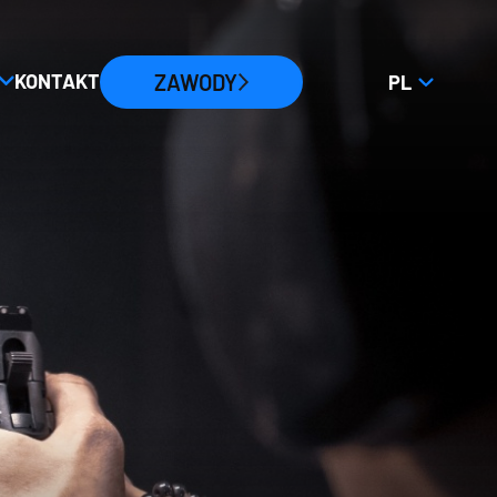
KONTAKT
ZAWODY
NACIŚNIJ,
PL
ABY
OTWORZYĆ
SELEKTOR
JĘZYKA