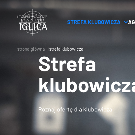
STREFA KLUBOWICZA
AG
Header
Logo
strona główna
strefa klubowicza
Strefa
klubowicz
Poznaj ofertę dla klubowicza