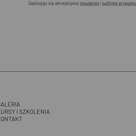
Zapisując się akceptujesz
regulamin
i
politykę prywatn
GALERIA
KURSY I SZKOLENIA
KONTAKT