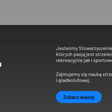
Jesteśmy Stowarzyszenie
których pasją jest strzel
rekreacyjnie jak i sportow
u
Zajmujemy się nauką strzel
i gładkolufowej.
Zobacz więcej