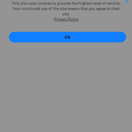
This site uses cookies to provide the highest level of service.
Your continued use of the site means that you agree to their
use.
Privacy Policy
.
Ok
WPIS DO KLUBU
Zostań członkiem klubu
Jesteśmy Stowarzyszeniem zrzeszającym
osoby, których pasją jest strzelectwo Można