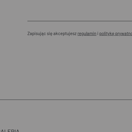
Zapisując się akceptujesz
regulamin
i
politykę prywatn
GALERIA