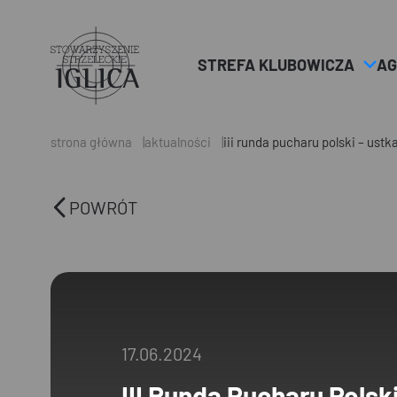
STREFA KLUBOWICZA
AG
Header
Logo
strona główna
aktualności
iii runda pucharu polski – ustk
POWRÓT
17.06.2024
III Runda Pucharu Polsk