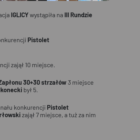
acja
IGLICY
wystąpiła na
III Rundzie
nkurencji
Pistolet
cji zajął 10 miejsce.
 Zapłonu 30+30 strzałów
3 miejsce
konecki
był 5.
finału konkurencji
Pistolet
rłowski
zajął 7 miejsce, a tuż za nim