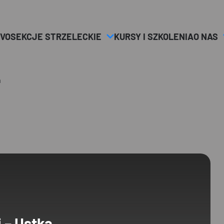
VO
SEKCJE STRZELECKIE
KURSY I SZKOLENIA
O NAS
a
i – Ustka