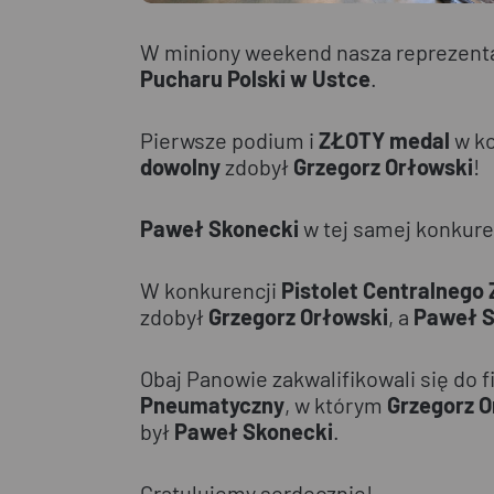
W miniony weekend nasza reprezent
Pucharu Polski w Ustce
.
Pierwsze podium i
ZŁOTY medal
w ko
dowolny
zdobył
Grzegorz Orłowski
!
Paweł Skonecki
w tej samej konkuren
W konkurencji
Pistolet Centralnego
zdobył
Grzegorz Orłowski
, a
Paweł S
Obaj Panowie zakwalifikowali się do 
Pneumatyczny
, w którym
Grzegorz O
był
Paweł Skonecki
.
Gratulujemy serdecznie!