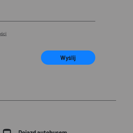
ości
Wyślij
Dojazd autobusem