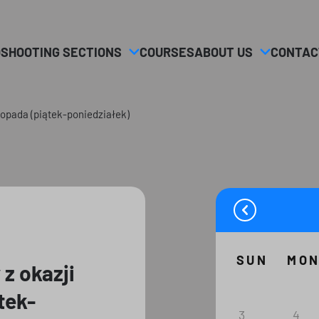
O
SHOOTING SECTIONS
COURSES
ABOUT US
CONTAC
istopada (piątek-poniedziałek)
SUN
MO
 z okazji
tek-
3
4