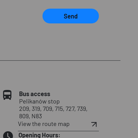
Send
Bus access
Pelikanów stop
209, 319, 709, 715, 727, 739,
809, N83
View the route map
Opening Hours: