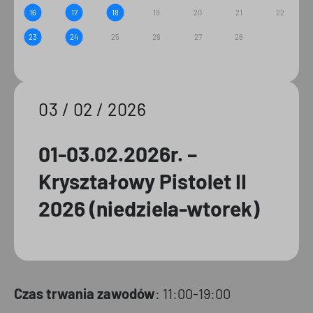
16
17
18
19
20
21
22
23
24
25
26
27
28
03 / 02 / 2026
01-03.02.2026r. –
Kryształowy Pistolet II
2026 (niedziela-wtorek)
Czas trwania zawodów
: 11:00-19:00