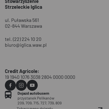
Stowarzyszenie
Strzeleckie Iglica
ul. Puławska 561
02-844 Warszawa
tel. (22) 224 10 20
biuro@iglica.waw.pl
Credit Agricole:
19 1940 1076 3038 2804 0000 0000
Agvo
Agvo
Agvo
Dojazd autobusem
Facebook
Instagram
YouTube
przystanek Pelikanów
209, 709, 715, 727, 739, 809
Zobacz mapę dojazdu