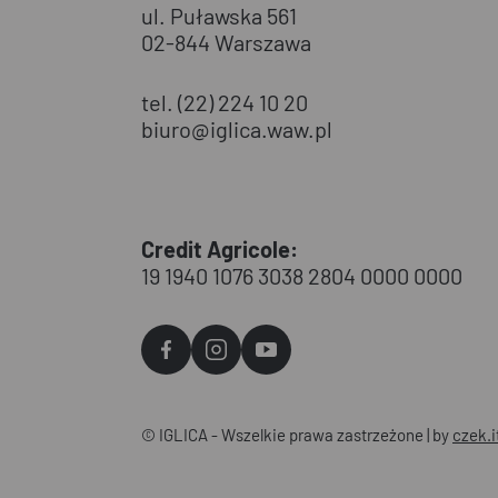
ul. Puławska 561
02-844 Warszawa
tel. (22) 224 10 20
biuro@iglica.waw.pl
Credit Agricole:
19 1940 1076 3038 2804 0000 0000
Agvo
Agvo
Agvo
Facebook
Instagram
YouTube
© IGLICA - Wszelkie prawa zastrzeżone | by
czek.i