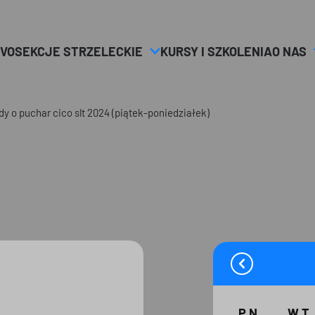
VO
SEKCJE STRZELECKIE
KURSY I SZKOLENIA
O NAS
dy o puchar cico slt 2024 (piątek-poniedziałek)
PN
WT