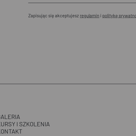
Zapisując się akceptujesz
regulamin
i
politykę prywatn
GALERIA
KURSY I SZKOLENIA
KONTAKT