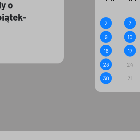
dy o
piątek-
2
3
9
10
16
17
23
24
30
31