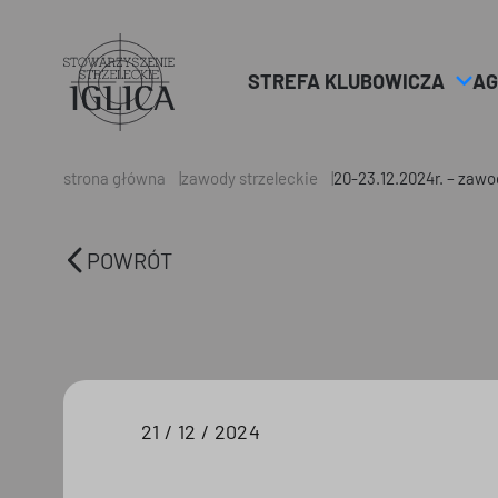
STREFA KLUBOWICZA
AG
Header
Logo
strona główna
zawody strzeleckie
20-23.12.2024r. – zawo
POWRÓT
21 / 12 / 2024