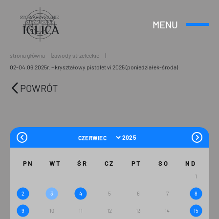
MENU
Otwórz
Header
lub
Logo
Zamknij
Menu
strona główna
zawody strzeleckie
02-04.06.2025r. – kryształowy pistolet vi 2025 (poniedziałek-środa)
POWRÓT
PN
WT
ŚR
CZ
PT
SO
ND
1
2
3
4
5
6
7
8
9
10
11
12
13
14
15