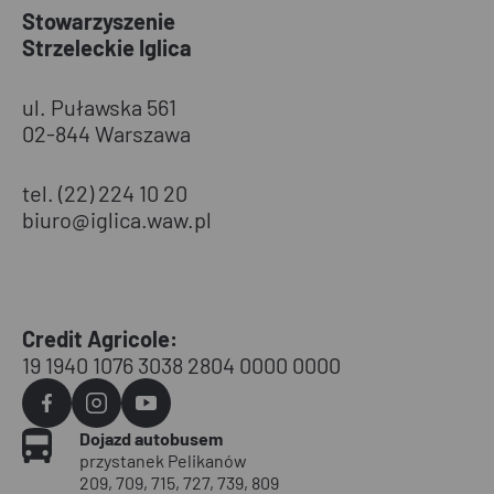
Stowarzyszenie
Strzeleckie Iglica
ul. Puławska 561
02-844 Warszawa
tel. (22) 224 10 20
biuro@iglica.waw.pl
Credit Agricole:
19 1940 1076 3038 2804 0000 0000
Agvo
Agvo
Agvo
Dojazd autobusem
Facebook
Instagram
YouTube
przystanek Pelikanów
209, 709, 715, 727, 739, 809