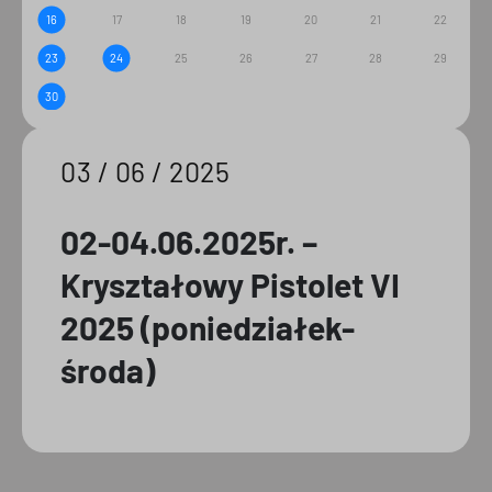
16
17
18
19
20
21
22
23
24
25
26
27
28
29
30
03 / 06 / 2025
02-04.06.2025r. –
Kryształowy Pistolet VI
2025 (poniedziałek-
środa)