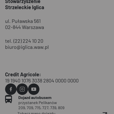
Stowarzyszenie
Strzeleckie Iglica
ul. Puławska 561
02-844 Warszawa
tel. (22) 224 10 20
biuro@iglica.waw.pl
Credit Agricole:
19 1940 1076 3038 2804 0000 0000
Agvo
Agvo
Agvo
Dojazd autobusem
Facebook
Instagram
YouTube
przystanek Pelikanów
209, 709, 715, 727, 739, 809
Zobacz mapę dojazdu