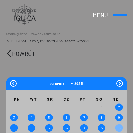
MENU
Otwórz
Header
lub
Logo
Zamknij
Menu
strona główna
zawody strzeleckie
15-18.11.2025r. – turniej 12 łusek xi 2025 (sobota-wtorek)
POWRÓT
PN
WT
ŚR
CZ
PT
SO
ND
1
2
3
4
5
6
7
8
9
10
11
12
13
14
15
16