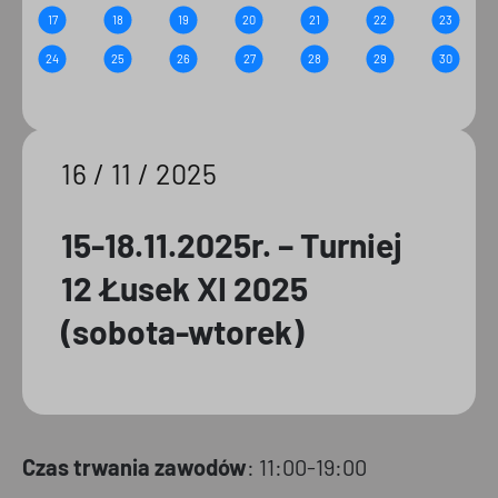
17
18
19
20
21
22
23
24
25
26
27
28
29
30
16 / 11 / 2025
15-18.11.2025r. – Turniej
12 Łusek XI 2025
(sobota-wtorek)
Czas trwania zawodów
: 11:00-19:00