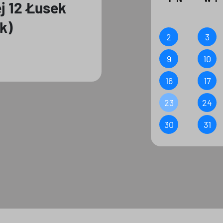
j 12 Łusek
k)
2
3
9
10
16
17
23
24
30
31