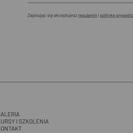
Zapisując się akceptujesz
regulamin
i
politykę prywatn
GALERIA
KURSY I SZKOLENIA
KONTAKT