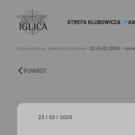
STREFA KLUBOWICZA
AG
Header
Logo
strona główna
zawody strzeleckie
22-24.03.2026r. – turnie
POWRÓT
23 / 03 / 2026