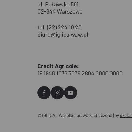
ul. Puławska 561
02-844 Warszawa
tel. (22) 224 10 20
biuro@iglica.waw.pl
Credit Agricole:
19 1940 1076 3038 2804 0000 0000
Agvo
Agvo
Agvo
Facebook
Instagram
YouTube
© IGLICA - Wszelkie prawa zastrzeżone | by
czek.i