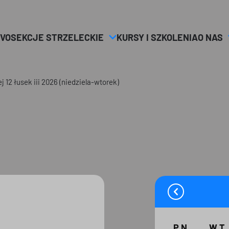
VO
SEKCJE STRZELECKIE
KURSY I SZKOLENIA
O NAS
j 12 łusek iii 2026 (niedziela-wtorek)
PN
WT