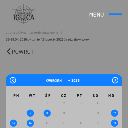
MENU
Otwórz
Header
lub
Logo
Zamknij
Menu
strona główna
zawody strzeleckie
26-28.04.2026r. – turniej 12 łusek iv 2026 (niedziela-wtorek)
POWRÓT
PN
WT
ŚR
CZ
PT
SO
ND
1
2
3
4
5
6
7
8
9
10
11
12
13
14
15
16
17
18
19