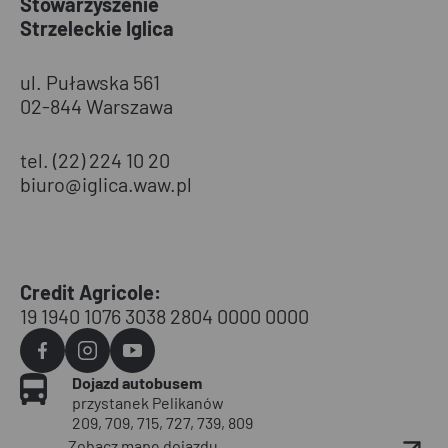
Stowarzyszenie
Strzeleckie Iglica
ul. Puławska 561
02-844 Warszawa
tel. (22) 224 10 20
biuro@iglica.waw.pl
Credit Agricole:
19 1940 1076 3038 2804 0000 0000
Agvo
Agvo
Agvo
Dojazd autobusem
Facebook
Instagram
YouTube
przystanek Pelikanów
209, 709, 715, 727, 739, 809
Zobacz mapę dojazdu