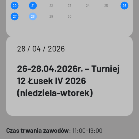
20
21
22
23
24
25
26
27
28
29
30
28 / 04 / 2026
26-28.04.2026r. – Turniej
12 Łusek IV 2026
(niedziela-wtorek)
Czas trwania zawodów
: 11:00-19:00