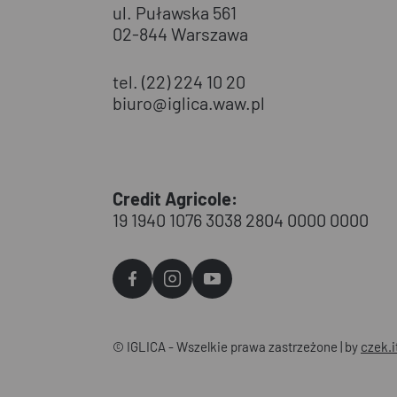
ul. Puławska 561
02-844 Warszawa
tel. (22) 224 10 20
biuro@iglica.waw.pl
Credit Agricole:
19 1940 1076 3038 2804 0000 0000
Agvo
Agvo
Agvo
Facebook
Instagram
YouTube
© IGLICA - Wszelkie prawa zastrzeżone | by
czek.i