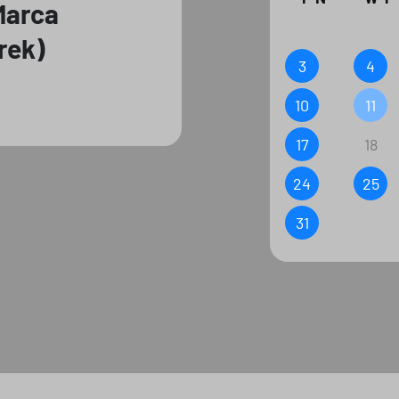
 Marca
rek)
3
4
10
11
17
18
24
25
31