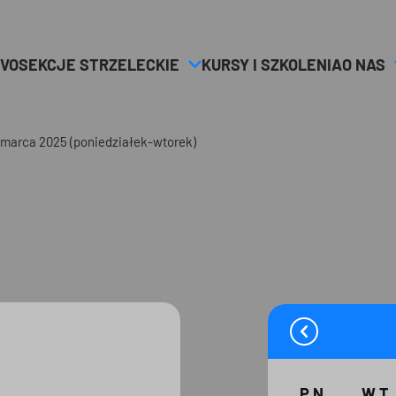
VO
SEKCJE STRZELECKIE
KURSY I SZKOLENIA
O NAS
rz marca 2025 (poniedziałek-wtorek)
PN
WT