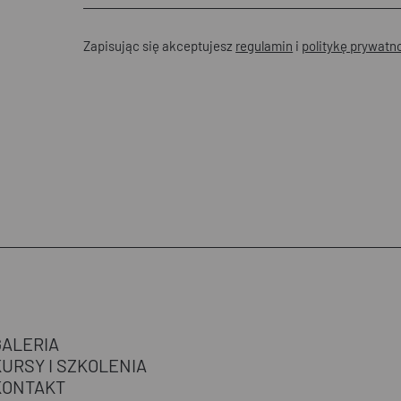
Zapisując się akceptujesz
regulamin
i
politykę prywatn
GALERIA
KURSY I SZKOLENIA
KONTAKT