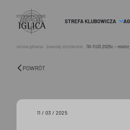
STREFA KLUBOWICZA
AG
Header
Logo
strona główna
zawody strzeleckie
10-11.03.2025r. – mist
POWRÓT
11 / 03 / 2025