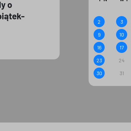
dy o
piątek-
2
3
9
10
16
17
23
24
30
31