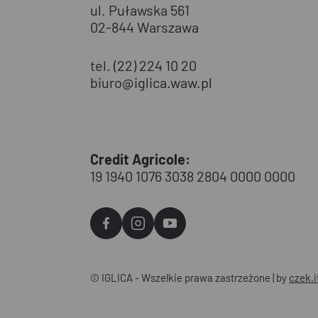
ul. Puławska 561
02-844 Warszawa
tel. (22) 224 10 20
biuro@iglica.waw.pl
Credit Agricole:
19 1940 1076 3038 2804 0000 0000
Agvo
Agvo
Agvo
Facebook
Instagram
YouTube
© IGLICA - Wszelkie prawa zastrzeżone | by
czek.i