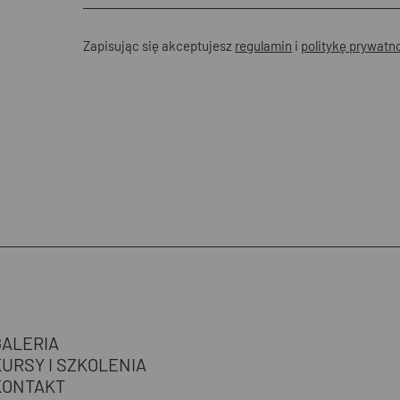
Zapisując się akceptujesz
regulamin
i
politykę prywatn
GALERIA
KURSY I SZKOLENIA
KONTAKT