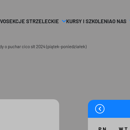
VO
SEKCJE STRZELECKIE
KURSY I SZKOLENIA
O NAS
dy o puchar cico slt 2024 (piątek-poniedziałek)
PN
WT