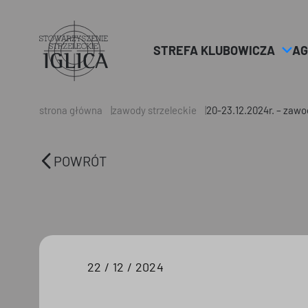
STREFA KLUBOWICZA
AG
Header
Logo
strona główna
zawody strzeleckie
20-23.12.2024r. – zawo
POWRÓT
22 / 12 / 2024