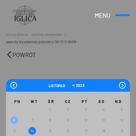
MENU
Otwórz
Header
lub
Logo
Zamknij
Menu
strona główna
zawody strzeleckie
zawody kryształowy pistolet xi 06-10.11.2023r.
POWRÓT
PN
WT
ŚR
CZ
PT
SO
ND
1
2
3
4
5
6
7
8
9
10
11
12
13
14
15
16
17
18
19