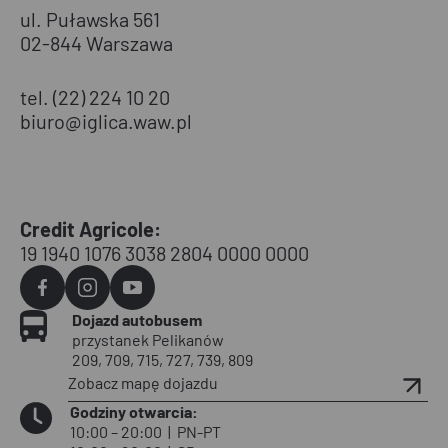
ul. Puławska 561
02-844 Warszawa
tel. (22) 224 10 20
biuro@iglica.waw.pl
Credit Agricole:
19 1940 1076 3038 2804 0000 0000
Agvo
Agvo
Agvo
Dojazd autobusem
Facebook
Instagram
YouTube
przystanek Pelikanów
209, 709, 715, 727, 739, 809
Zobacz mapę dojazdu
Godziny otwarcia:
10:00 – 20:00
|
PN-PT