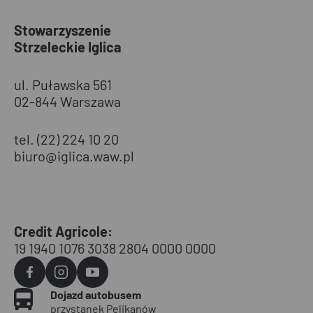
Stowarzyszenie
Strzeleckie Iglica
ul. Puławska 561
02-844 Warszawa
tel. (22) 224 10 20
biuro@iglica.waw.pl
Credit Agricole:
19 1940 1076 3038 2804 0000 0000
Agvo
Agvo
Agvo
Dojazd autobusem
Facebook
Instagram
YouTube
przystanek Pelikanów