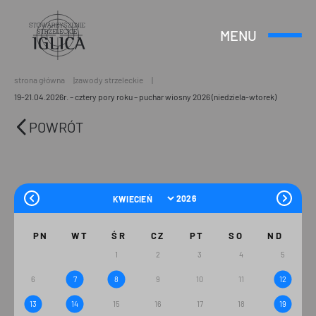
MENU
Otwórz
Header
lub
Logo
Zamknij
Menu
strona główna
zawody strzeleckie
19-21.04.2026r. – cztery pory roku – puchar wiosny 2026 (niedziela-wtorek)
POWRÓT
PN
WT
ŚR
CZ
PT
SO
ND
1
2
3
4
5
6
7
8
9
10
11
12
13
14
15
16
17
18
19