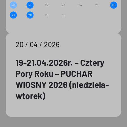
20
21
22
23
24
25
26
27
28
29
30
20 / 04 / 2026
19-21.04.2026r. – Cztery
Pory Roku – PUCHAR
WIOSNY 2026 (niedziela-
wtorek)