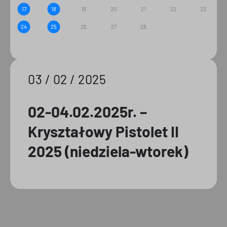
17
18
19
20
21
22
23
24
25
26
27
28
03 / 02 / 2025
02-04.02.2025r. –
Kryształowy Pistolet II
2025 (niedziela-wtorek)