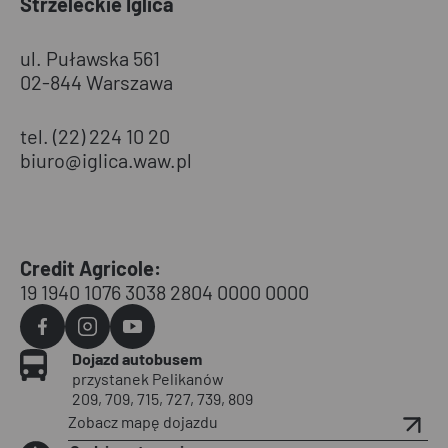
Strzeleckie Iglica
ul. Puławska 561
02-844 Warszawa
tel. (22) 224 10 20
biuro@iglica.waw.pl
Credit Agricole:
19 1940 1076 3038 2804 0000 0000
Agvo
Agvo
Agvo
Dojazd autobusem
Facebook
Instagram
YouTube
przystanek Pelikanów
209, 709, 715, 727, 739, 809
Zobacz mapę dojazdu