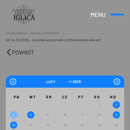
MENU
Otwórz
Header
lub
Logo
Zamknij
Menu
strona główna
zawody strzeleckie
02-04.02.2025r. – kryształowy pistolet ii 2025 (niedziela-wtorek)
POWRÓT
PN
WT
ŚR
CZ
PT
SO
ND
1
2
3
4
5
6
7
8
9
10
11
12
13
14
15
16