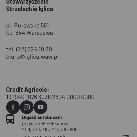
Stowarzyszenie
Strzeleckie Iglica
ul. Puławska 561
02-844 Warszawa
tel. (22) 224 10 20
biuro@iglica.waw.pl
Credit Agricole:
19 1940 1076 3038 2804 0000 0000
Agvo
Agvo
Agvo
Dojazd autobusem
Facebook
Instagram
YouTube
przystanek Pelikanów
209, 709, 715, 727, 739, 809
Zobacz mapę dojazdu