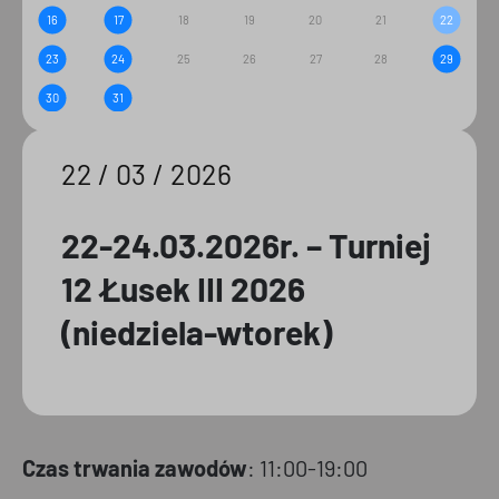
16
17
18
19
20
21
22
23
24
25
26
27
28
29
30
31
22 / 03 / 2026
22-24.03.2026r. – Turniej
12 Łusek III 2026
(niedziela-wtorek)
Czas trwania zawodów
: 11:00-19:00