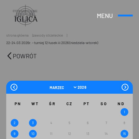
MENU
Otwórz
Header
lub
Logo
Zamknij
Menu
strona główna
zawody strzeleckie
22-24.03.2026r. – turniej 12 łusek iii 2026 (niedziela-wtorek)
POWRÓT
PN
WT
ŚR
CZ
PT
SO
ND
1
2
3
4
5
6
7
8
9
10
11
12
13
14
15