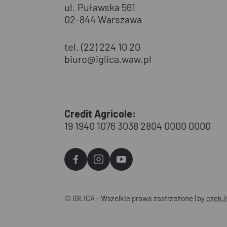
ul. Puławska 561
02-844 Warszawa
tel. (22) 224 10 20
biuro@iglica.waw.pl
Credit Agricole:
19 1940 1076 3038 2804 0000 0000
Agvo
Agvo
Agvo
Facebook
Instagram
YouTube
© IGLICA - Wszelkie prawa zastrzeżone | by
czek.i