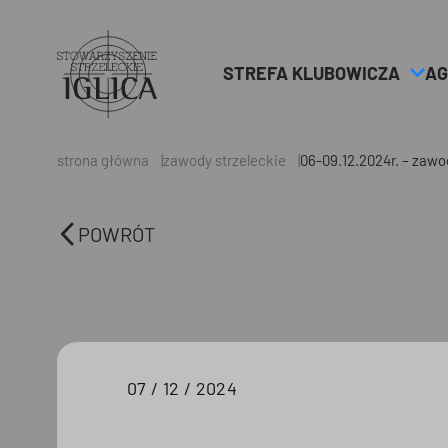
STREFA KLUBOWICZA
AG
Header
Logo
strona główna
zawody strzeleckie
06-09.12.2024r. – zawo
POWRÓT
07 / 12 / 2024