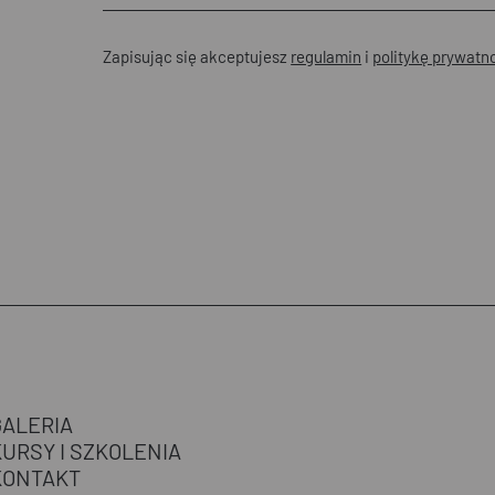
Zapisując się akceptujesz
regulamin
i
politykę prywatn
GALERIA
KURSY I SZKOLENIA
KONTAKT