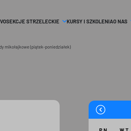
VO
SEKCJE STRZELECKIE
KURSY I SZKOLENIA
O NAS
dy mikołajkowe (piątek-poniedziałek)
PN
WT