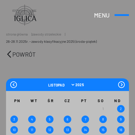
MENU
Otwórz
Header
lub
Logo
Zamknij
Menu
strona główna
zawody strzeleckie
26-28.11.2025r. – zawody klasyfikacyjne 2025 (środa-piątek)
POWRÓT
PN
WT
ŚR
CZ
PT
SO
ND
1
2
3
4
5
6
7
8
9
10
11
12
13
14
15
16