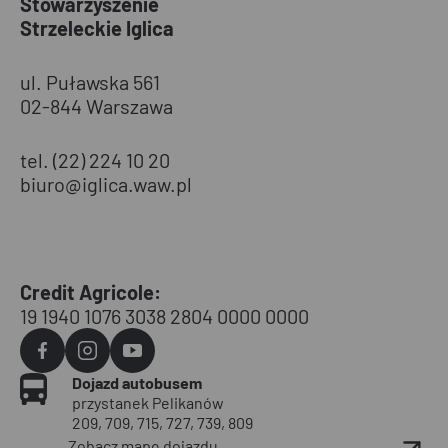
Stowarzyszenie
Strzeleckie Iglica
ul. Puławska 561
02-844 Warszawa
tel. (22) 224 10 20
biuro@iglica.waw.pl
Credit Agricole:
19 1940 1076 3038 2804 0000 0000
Agvo
Agvo
Agvo
Dojazd autobusem
Facebook
Instagram
YouTube
przystanek Pelikanów
209, 709, 715, 727, 739, 809
Zobacz mapę dojazdu