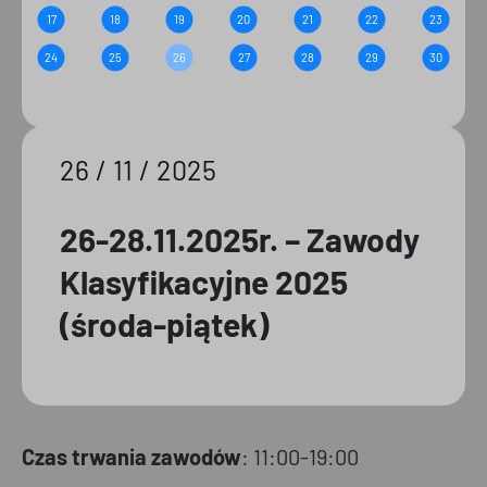
17
18
19
20
21
22
23
24
25
26
27
28
29
30
26 / 11 / 2025
26-28.11.2025r. – Zawody
Klasyfikacyjne 2025
(środa-piątek)
Czas trwania zawodów
: 11:00-19:00