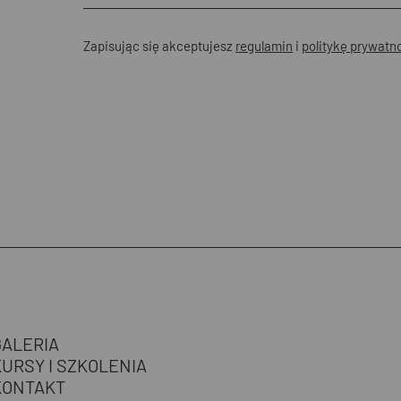
Zapisując się akceptujesz
regulamin
i
politykę prywatn
GALERIA
KURSY I SZKOLENIA
KONTAKT