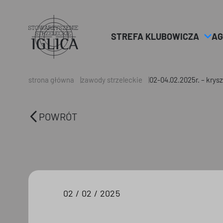
STREFA KLUBOWICZA
AG
Header
Logo
strona główna
zawody strzeleckie
02-04.02.2025r. – krysz
POWRÓT
02 / 02 / 2025