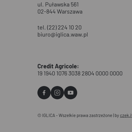
ul. Puławska 561
02-844 Warszawa
tel. (22) 224 10 20
biuro@iglica.waw.pl
Credit Agricole:
19 1940 1076 3038 2804 0000 0000
Agvo
Agvo
Agvo
Facebook
Instagram
YouTube
© IGLICA - Wszelkie prawa zastrzeżone | by
czek.i