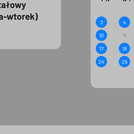
ztałowy
la-wtorek)
3
4
10
11
17
18
24
25