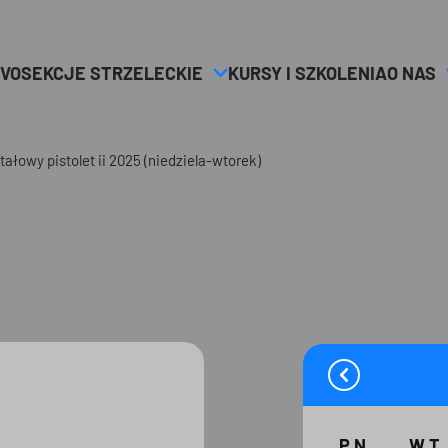
VO
SEKCJE STRZELECKIE
KURSY I SZKOLENIA
O NAS
tałowy pistolet ii 2025 (niedziela-wtorek)
PN
WT