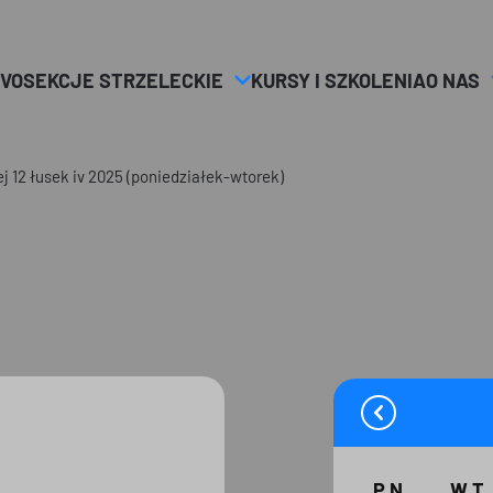
VO
SEKCJE STRZELECKIE
KURSY I SZKOLENIA
O NAS
ej 12 łusek iv 2025 (poniedziałek-wtorek)
PN
WT