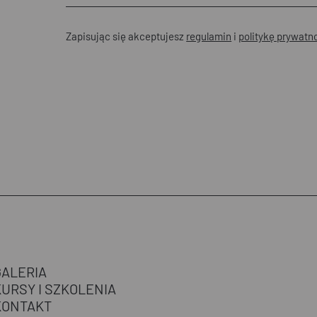
Zapisując się akceptujesz
regulamin
i
politykę prywatn
GALERIA
KURSY I SZKOLENIA
KONTAKT