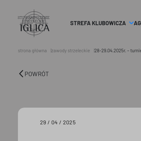
STREFA KLUBOWICZA
AG
Header
Logo
strona główna
zawody strzeleckie
28-29.04.2025r. – turni
POWRÓT
29 / 04 / 2025