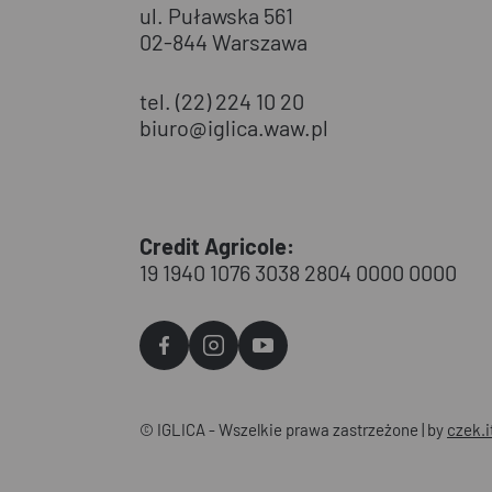
ul. Puławska 561
02-844 Warszawa
tel. (22) 224 10 20
biuro@iglica.waw.pl
Credit Agricole:
19 1940 1076 3038 2804 0000 0000
Agvo
Agvo
Agvo
Facebook
Instagram
YouTube
© IGLICA - Wszelkie prawa zastrzeżone | by
czek.i