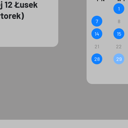
j 12 Łusek
1
torek)
7
8
14
15
21
22
28
29