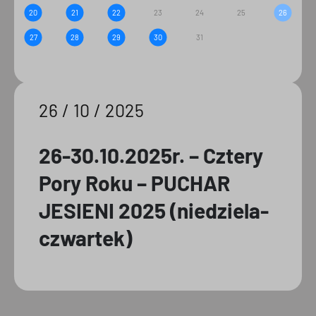
20
21
22
23
24
25
26
27
28
29
30
31
26 / 10 / 2025
26-30.10.2025r. – Cztery
Pory Roku – PUCHAR
JESIENI 2025 (niedziela-
czwartek)