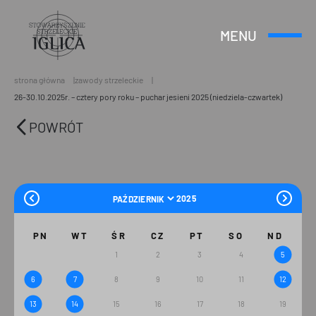
MENU
Otwórz
Header
lub
Logo
Zamknij
Menu
strona główna
zawody strzeleckie
26-30.10.2025r. – cztery pory roku – puchar jesieni 2025 (niedziela-czwartek)
POWRÓT
PN
WT
ŚR
CZ
PT
SO
ND
1
2
3
4
5
6
7
8
9
10
11
12
13
14
15
16
17
18
19