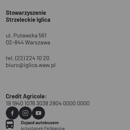
Stowarzyszenie
Strzeleckie Iglica
ul. Puławska 561
02-844 Warszawa
tel. (22) 224 10 20
biuro@iglica.waw.pl
Credit Agricole:
19 1940 1076 3038 2804 0000 0000
Agvo
Agvo
Agvo
Dojazd autobusem
Facebook
Instagram
YouTube
przystanek Pelikanów